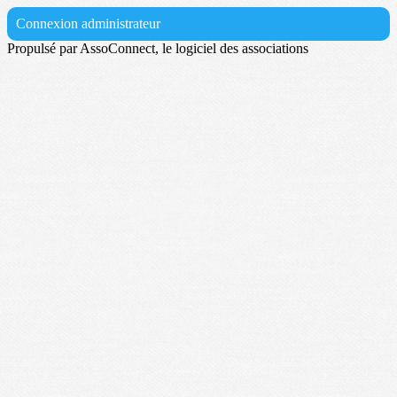
Connexion administrateur
Propulsé par AssoConnect, le logiciel des associations