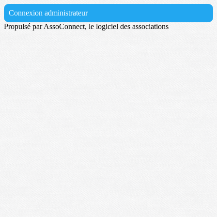
Connexion administrateur
Propulsé par AssoConnect, le logiciel des associations